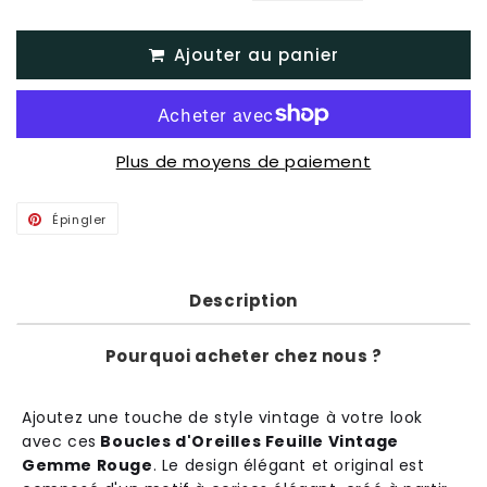
Ajouter au panier
Plus de moyens de paiement
Épingler
Épingler
sur
Pinterest
Description
Pourquoi acheter chez nous ?
A
j
out
ez
une
tou
che
de
style
vintage
à
vot
re
look
a
vec
c
es
Boucles d'Oreilles Feuille Vintage
Gemme Rouge
.
Le
design
é
lé
g
ant
et
original
est