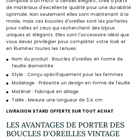
compos
é
d
'
un
motif
à
cer
ises
é
lé
g
ant
,
cr
é
é
à
part
ir
de
mat
é
ri
aux
d
'
ex
cellent
e
qual
ité
pour
une
dur
ab
ilit
é
optim
ale
.
Non
se
u
lement
ell
es
s
ont
main
ten
ant
à
la
mode
,
m
ais
c
es
bou
cles
d
'
ore
illes
s
ont
les
par
fa
ites
pour
cell
es
et
ce
ux
qui
rec
her
che
nt
des
b
ij
oux
un
iques
et
é
lé
g
ants
.
Ell
es
s
ont
l
'
access
oire
id
é
al
que
v
ous
de
vez
priv
il
é
g
ier
pour
compl
é
ter
vot
re
look
et
en
ill
umin
er
t
out
es
les
ten
ues
.
Nom du produit : Boucles d'oreilles en forme de
feuille diamantée
Style : Conçu spécifiquement pour les femmes
Modelage : Présente un design en forme de feuille
Matériel : Fabriqué en alliage
Taille : Mesure une longueur de 3,4 cm
LIVRAISON STARD OFFERTE SUR TOUT ACHAT
LES AVANTAGES DE PORTER DES
BOUCLES D'OREILLES VINTAGE