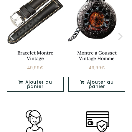
Bracelet Montre
Montre à Gousset
Vintage
Vintage Homme
49,99€
49,99€
Prix
49,99€
Prix
49,99€
régulier
régulier
Ajouter au
Ajouter au
panier
panier