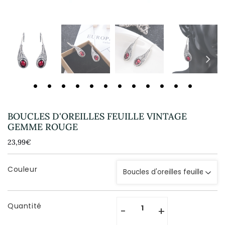
BOUCLES D'OREILLES FEUILLE VINTAGE
GEMME ROUGE
23,99€
23,99€
Unit
price
Couleur
Quantité
-
+