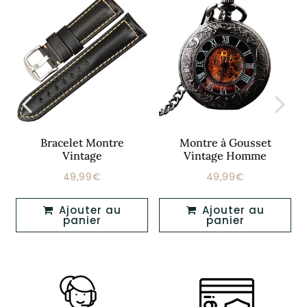
Bracelet Montre
Montre à Gousset
Vintage
Vintage Homme
49,99€
49,99€
Prix
49,99€
Prix
49,99€
régulier
régulier
Ajouter au
Ajouter au
panier
panier