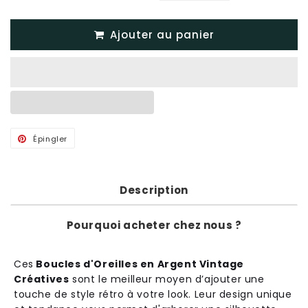
Ajouter au panier
Épingler
Épingler
sur
Pinterest
Description
Pourquoi acheter chez nous ?
C
es
Boucles d'Oreilles en Argent Vintage
Créatives
s
ont
le
me
ille
ur
m
oy
en
d
’
aj
outer
une
tou
che
de
style
ré
tro
à
vot
re
look
.
Le
ur
design
unique