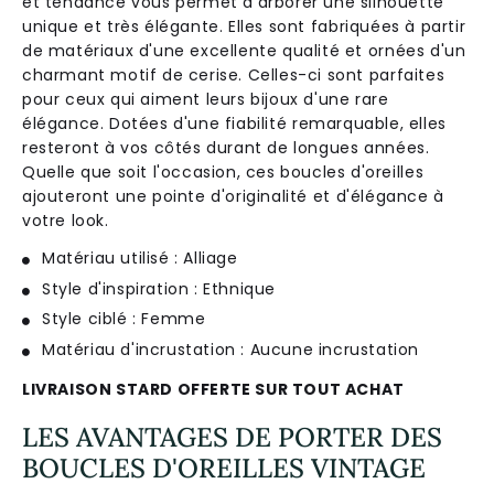
et
tend
ance
v
ous
per
met
d
'
arb
orer
une
silhouette
unique
et
tr
è
s
é
lé
g
ante
.
Ell
es
s
ont
fab
ri
qu
é
es
à
part
ir
de
mat
é
ri
aux
d
'
une
excellent
e
qual
ité
et
orn
é
es
d
'
un
charm
ant
motif
de
cer
ise
.
Cell
es
-
ci
s
ont
par
fa
ites
pour
ce
ux
qui
a
iment
le
urs
b
ij
oux
d
'
une
rare
é
lé
g
ance
.
Dot
é
es
d
'
une
fi
ab
ilit
é
rem
ar
qu
able
,
ell
es
rest
er
ont
à
v
os
c
ô
t
és
dur
ant
de
long
ues
ann
é
es
.
Qu
elle
que
so
it
l
'
occ
asion
,
c
es
bou
cles
d
'
ore
illes
a
j
outer
ont
une
point
e
d
'
original
ité
et
d
'
é
lé
g
ance
à
vot
re
look
.
Matériau utilisé : Alliage
Style d'inspiration : Ethnique
Style ciblé : Femme
Matériau d'incrustation : Aucune incrustation
LIVRAISON STARD OFFERTE SUR TOUT ACHAT
LES AVANTAGES DE PORTER DES
BOUCLES D'OREILLES VINTAGE